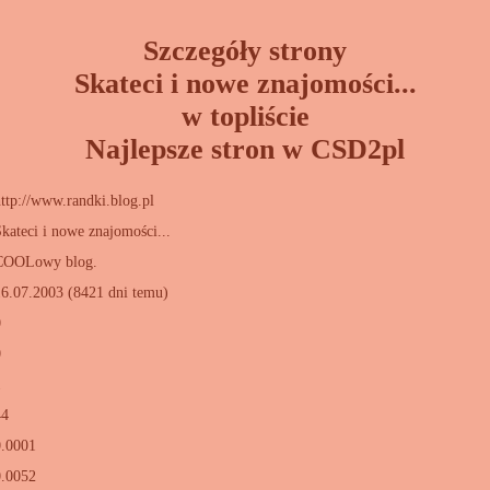
Szczegóły strony
Skateci i nowe znajomości...
w topliście
Najlepsze stron w CSD2pl
ttp://www.randki.blog.pl
kateci i nowe znajomości...
COOLowy blog.
16.07.2003 (8421 dni temu)
0
0
1
44
0.0001
0.0052