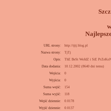
Szcz
w
Najlepsz
URL strony:
http://tjtj.blog.pl
Nazwa strony:
TjTj
Opis:
ThE BeSt WeJdZ i SiE PrZeKo
Data dodania:
10.12.2002 (8640 dni temu)
Wejścia:
0
Wyjścia:
0
Suma wejść:
154
Suma wyjść:
118
Wejść dziennie:
0.0178
Wyjść dziennie:
0.0137