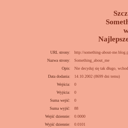
Szcz
Somet
w
Najlepsz
URL strony:
http://something-about-me.blog.
Nazwa strony:
Something_about_me
Opis:
Nie decyduj się tak długo, wchod
Data dodania:
14.10.2002 (8699 dni temu)
Wejścia:
0
Wyjścia:
0
Suma wejść:
0
Suma wyjść:
88
Wejść dziennie:
0.0000
Wyjść dziennie:
0.0101