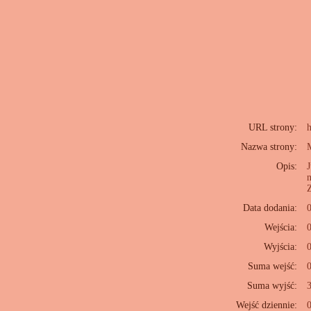
URL strony:
h
Nazwa strony:
Opis:
J
n
Data dodania:
Wejścia:
Wyjścia:
Suma wejść:
Suma wyjść:
Wejść dziennie: