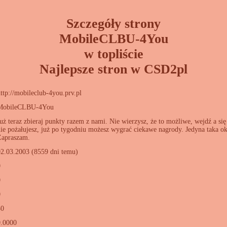
Szczegóły strony
MobileCLBU-4You
w topliście
Najlepsze stron w CSD2pl
ttp://mobileclub-4you.prv.pl
MobileCLBU-4You
uż teraz zbieraj punkty razem z nami. Nie wierzysz, że to możliwe, wejdź a s
ie pożałujesz, już po tygodniu możesz wygrać ciekawe nagrody. Jedyna taka oka
Zapraszam.
02.03.2003 (8559 dni temu)
0
0
0
30
0.0000