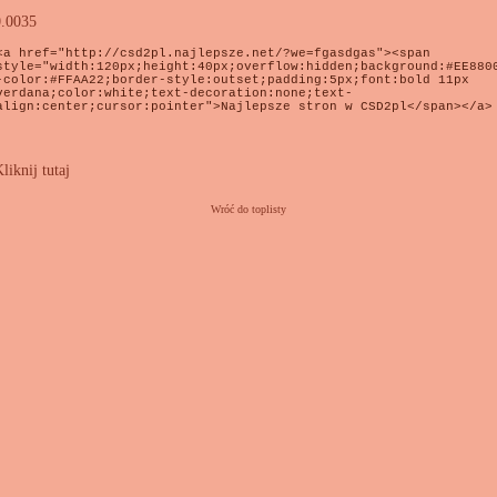
0.0035
liknij tutaj
Wróć do toplisty