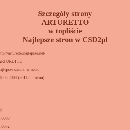
Szczegóły strony
ARTURETTO
w topliście
Najlepsze stron w CSD2pl
ttp://arturetto.najlepsze.net/
ARTURETTO
ajlepsze stronki w necie
29.08.2004 (8011 dni temu)
0
0
0
58
0.0000
0.0072