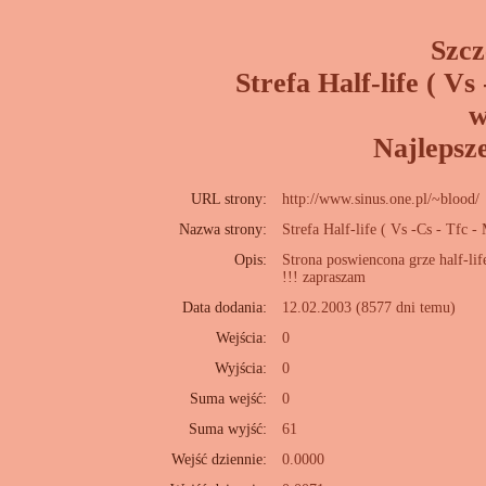
Szcz
Strefa Half-life ( V
w
Najlepsz
URL strony:
http://www.sinus.one.pl/~blood/
Nazwa strony:
Strefa Half-life ( Vs -Cs - Tfc 
Opis:
Strona poswiencona grze half-li
!!! zapraszam
Data dodania:
12.02.2003 (8577 dni temu)
Wejścia:
0
Wyjścia:
0
Suma wejść:
0
Suma wyjść:
61
Wejść dziennie:
0.0000