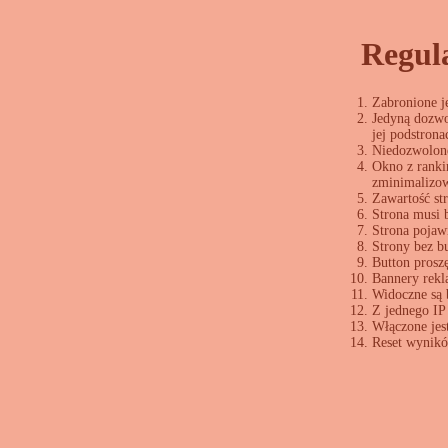
Regula
Zabronione je
Jedyną dozwo
jej podstrona
Niedozwolone
Okno z ranki
zminimalizow
Zawartość st
Strona musi b
Strona pojawi
Strony bez b
Button proszę
Bannery rekl
Widoczne są 
Z jednego IP 
Włączone je
Reset wynikó