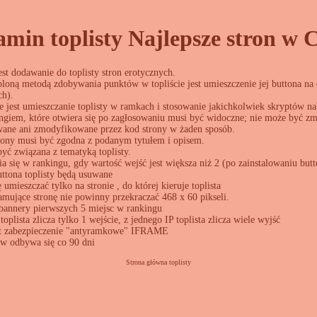
min toplisty Najlepsze stron w
st dodawanie do toplisty stron erotycznych.
loną metodą zdobywania punktów w topliście jest umieszczenie jej buttona na 
ch).
 jest umieszczanie toplisty w ramkach i stosowanie jakichkolwiek skryptów na
ngiem, które otwiera się po zagłosowaniu musi być widoczne; nie może być zm
ane ani zmodyfikowane przez kod strony w żaden sposób.
rony musi być zgodna z podanym tytułem i opisem.
yć związana z tematyką toplisty.
a się w rankingu, gdy wartość wejść jest większa niż 2 (po zainstalowaniu butt
uttona toplisty będą usuwane
 umieszczać tylko na stronie , do której kieruje toplista
amujące stronę nie powinny przekraczać 468 x 60 pikseli.
bannery pierwszych 5 miejsc w rankingu
toplista zlicza tylko 1 wejście, z jednego IP toplista zlicza wiele wyjść
st zabezpieczenie "antyramkowe" IFRAME
w odbywa się co 90 dni
Strona główna toplisty